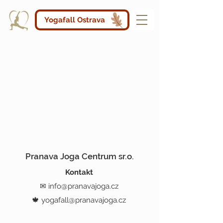
Yogafall Ostrava
Pranava Joga Centrum sr.o.
Kontakt
✉
info@pranavajoga.cz
🍁
yogafall@pranavajoga.cz