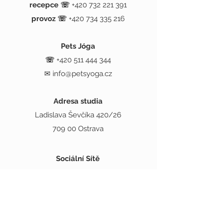
recepce
☏
+420 732 221 391
provoz ☏
+420 734 335 216
Pets Jóga
☏
+420 511 444 344
✉
info@petsyoga.cz
Adresa studia
Ladislava Ševčíka 420/26
709 00 Ostrava
Sociální Sítě
Spřátelené Weby