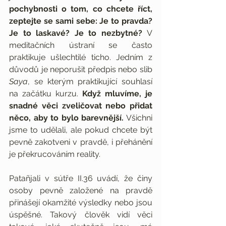
pochybnosti o tom, co chcete říct, 
zeptejte se sami sebe: Je to pravda? 
Je to laskavé? Je to nezbytné? 
V 
meditačních ústraní se často 
praktikuje ušlechtilé ticho. Jedním z 
důvodů je neporušit předpis nebo slib 
Saya
, se kterým praktikující souhlasí 
na začátku kurzu. 
Když mluvíme, je 
snadné věci zveličovat nebo přidat 
něco, aby to bylo barevnější.
 Všichni 
jsme to udělali, ale pokud chcete být 
pevně zakotveni v pravdě, i přehánění 
je překrucováním reality.
Patañjali v sútře II.36 uvádí, že činy 
osoby pevně založené na pravdě 
přinášejí okamžité výsledky nebo jsou 
úspěšné. Takový člověk vidí věci 