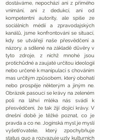
dostáváme, nepochází ani z přímého 
vnímání, ani z dedukcí, ani od 
kompetentní autority, ale spíše ze 
sociálních médií a zpravodajských 
kanálů, jsme konfrontováni se situací, 
kdy se utvářejí naše přesvědčení a 
názory. a sdílené na základě důvěry v 
tyto zdroje, z nichž mnohé jsou 
protichůdné a zaujaté určitou ideologií 
nebo určené k manipulaci s chováním 
mas určitým způsobem, který obohatí 
nebo prospěje některým a jiným ne. 
Obrázek pasoucí se krávy na zeleném 
poli na láhvi mléka nás svádí k 
přesvědčení, že tak žijí dojící krávy. V 
dnešní době je těžké poznat, co je 
pravda a co ne. Jogínská mysl je myslí 
vyšetřovatele, který zpochybňuje 
status quo a rozvazuje uzly kulturních 