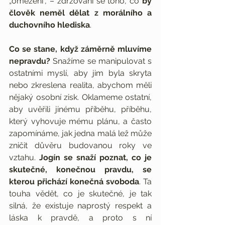
„omezení“, – zdržování se toho, co 
by 
člověk neměl dělat z morálního a 
duchovního hlediska
.
Co se stane, když záměrně mluvíme 
nepravdu?
 Snažíme se manipulovat s 
ostatními myslí, aby jim byla skryta 
nebo zkreslena realita, abychom měli 
nějaký osobní zisk. Oklameme ostatní, 
aby uvěřili jinému příběhu, příběhu, 
který vyhovuje mému plánu, a často 
zapomínáme, jak jedna malá lež může 
zničit důvěru budovanou roky ve 
vztahu. 
Jogín se snaží poznat, co je 
skutečné, konečnou pravdu, se 
kterou přichází konečná svoboda
. Ta 
touha vědět, co je skutečné, je tak 
silná, že existuje naprostý respekt a 
láska k pravdě, a proto s ní 