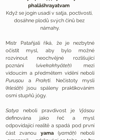
phalāśhrayatvam  
Když se jogín usadí v satja, poctivosti, 
dosáhne plodů svých činů bez 
námahy.
Mistr Patañjali říká, že je nezbytné 
očistit mysl, aby bylo možné 
rozvinout neochvějné rozlišující 
poznání (
vivekakhyāteḥ
) mezi 
vidoucím a předmětem vidění neboli 
Puruṣou
 a 
Prakṛti
. Nečistoty mysli 
(
kleśāḥ
) jsou spáleny praktikováním 
osmi stupňů jógy.
Satya
 neboli pravdivost je 
Vjásou
definována jako řeč a mysl 
odpovídající realitě a spadá pod první 
část zvanou 
yama
 (
yamāḥ
) neboli 