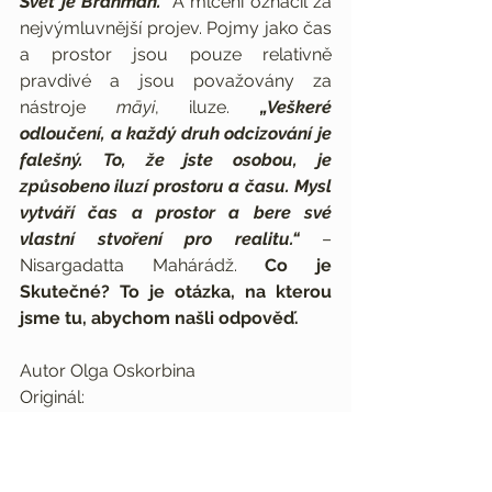
Svět je Brahman."
A mlčení označil za 
nejvýmluvnější projev. Pojmy jako čas 
a prostor jsou pouze relativně 
pravdivé a jsou považovány za 
nástroje 
māyi
, iluze. 
„Veškeré 
odloučení, a každý druh odcizování je 
falešný. To, že jste osobou, je 
způsobeno iluzí prostoru a času. Mysl 
vytváří čas a prostor a bere své 
vlastní stvoření pro realitu.“ 
– 
Nisargadatta Mahárádž. 
Co je 
Skutečné? To je otázka, na kterou 
jsme tu, abychom našli odpověď.
Autor Olga Oskorbina
Originál: 
https://jivamuktiyoga.com/fotm/saty
a/
Přeložila Irena Hovorková, duben 