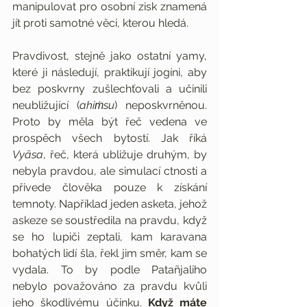
manipulovat pro osobní zisk znamená 
jít proti samotné věci, kterou hledá.
Pravdivost, stejně jako ostatní yamy, 
které ji následují, praktikují jogíni, aby 
bez poskvrny zušlechťovali a učinili 
neubližující (
ahiṁsu
) neposkvrněnou. 
Proto by měla být řeč vedena ve 
prospěch všech bytostí. Jak říká 
Vyāsa
, řeč, která ubližuje druhým, by 
nebyla pravdou, ale simulací ctnosti a 
přivede člověka pouze k získání 
temnoty. Například jeden asketa, jehož 
askeze se soustředila na pravdu, když 
se ho lupiči zeptali, kam karavana 
bohatých lidí šla, řekl jim směr, kam se 
vydala. To by podle Patañjaliho 
nebylo považováno za pravdu kvůli 
jeho škodlivému účinku. 
Když máte 